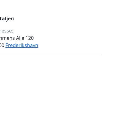
taljer:
resse:
mmens Alle 120
00
Frederikshavn