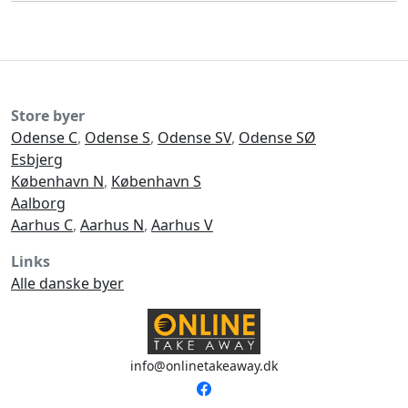
Store byer
Odense C
,
Odense S
,
Odense SV
,
Odense SØ
Esbjerg
København N
,
København S
Aalborg
Aarhus C
,
Aarhus N
,
Aarhus V
Links
Alle danske byer
info@onlinetakeaway.dk