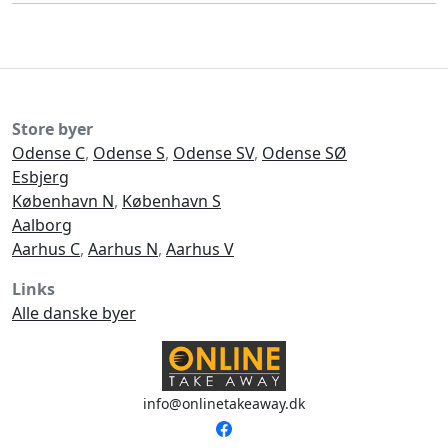
Store byer
Odense C
,
Odense S
,
Odense SV
,
Odense SØ
Esbjerg
København N
,
København S
Aalborg
Aarhus C
,
Aarhus N
,
Aarhus V
Links
Alle danske byer
info@onlinetakeaway.dk