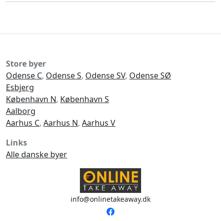
Store byer
Odense C
,
Odense S
,
Odense SV
,
Odense SØ
Esbjerg
København N
,
København S
Aalborg
Aarhus C
,
Aarhus N
,
Aarhus V
Links
Alle danske byer
info@onlinetakeaway.dk