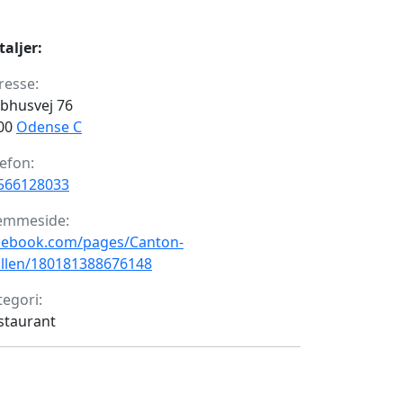
taljer:
resse:
ibhusvej 76
00
Odense C
lefon:
566128033
emmeside:
cebook.com/pages/Canton-
illen/180181388676148
tegori:
staurant