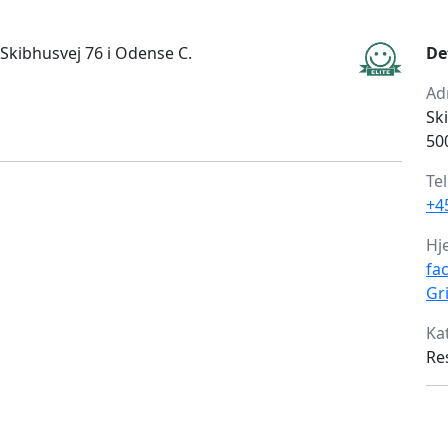
 Skibhusvej 76 i Odense C.
De
Ad
Sk
50
Te
+4
Hj
fa
Gr
Ka
Re